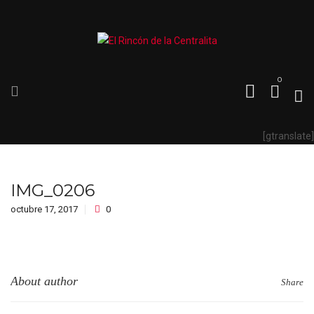
0
[gtranslate]
IMG_0206
octubre 17, 2017
0
About author
Share