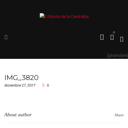
0
[gtranslate]
IMG_3820
diciembre 27, 2017
0
About author
Share