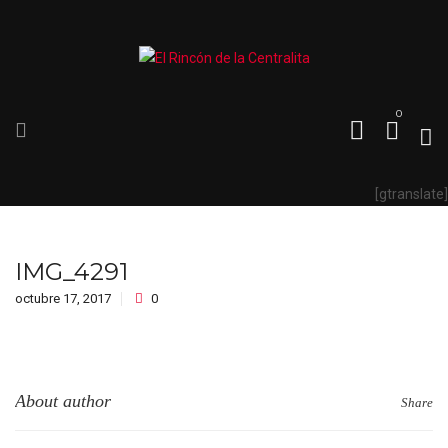
0
[gtranslate]
IMG_4291
octubre 17, 2017
0
About author
Share