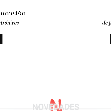
ramación
de p
ctrónicos
N
NOVEDADES