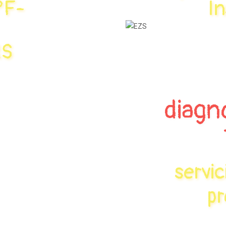
PF-
I
¿Problemas
con el
arranque de tu
vehículo
RS
Mercedes?
Saber Más
diagno
servic
pr