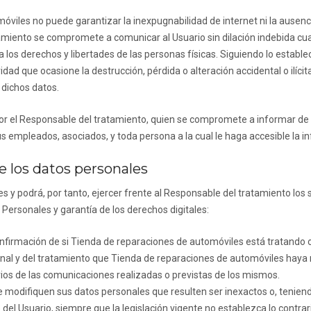
móviles
no puede garantizar la inexpugnabilidad de internet ni la ausen
amiento se compromete a comunicar al Usuario sin dilación indebida cua
os derechos y libertades de las personas físicas. Siguiendo lo estableci
idad que ocasione la destrucción, pérdida o alteración accidental o ilíc
 dichos datos.
r el Responsable del tratamiento, quien se compromete a informar de y
s empleados, asociados, y toda persona a la cual le haga accesible la i
 los datos personales
es
y podrá, por tanto, ejercer frente al Responsable del tratamiento los
Personales y garantía de los derechos digitales:
nfirmación de si
Tienda de reparaciones de automóviles
está tratando o
nal y del tratamiento que
Tienda de reparaciones de automóviles
haya r
arios de las comunicaciones realizadas o previstas de los mismos.
e modifiquen sus datos personales que resulten ser inexactos o, teniend
 del Usuario, siempre que la legislación vigente no establezca lo contra