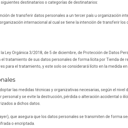
siguientes destinatarios o categorías de destinatarios:
nción de transferir datos personales a un tercer país u organización i
organización internacional al cual se tiene la intención de transferir los
d
 la Ley Orgánica 3/2018, de 5 de diciembre, de Protección de Datos Perso
el tratamiento de sus datos personales de forma lícita por
Tienda de r
es para el tratamiento, y este solo se considerará lícito en la medida e
onales
ptar las medidas técnicas y organizativas necesarias, según el nivel d
 personal y se evite la destrucción, pérdida o alteración accidental o il
rizados a dichos datos.
ayer), que asegura que los datos personales se transmiten de forma segur
cifrada o encriptada.