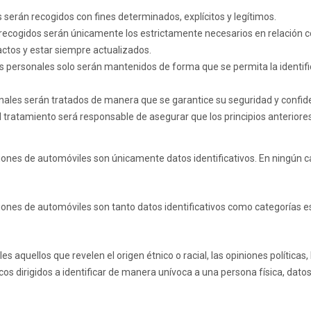
es serán recogidos con fines determinados, explícitos y legítimos.
 recogidos serán únicamente los estrictamente necesarios en relación co
actos y estar siempre actualizados.
tos personales solo serán mantenidos de forma que se permita la identif
sonales serán tratados de manera que se garantice su seguridad y confid
l tratamiento será responsable de asegurar que los principios anteriore
iones de automóviles
son únicamente datos identificativos. En ningún c
iones de automóviles
son tanto datos identificativos como categorías es
uellos que revelen el origen étnico o racial, las opiniones políticas, las
os dirigidos a identificar de manera unívoca a una persona física, datos r