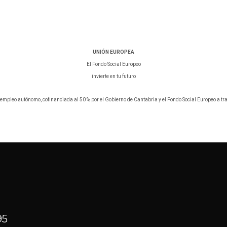
UNIÓN EUROPEA
El Fondo Social Europeo
invierte en tu futuro
empleo autónomo, cofinanciada al 50 % por el Gobierno de Cantabria y el Fondo Social Europeo a 
95