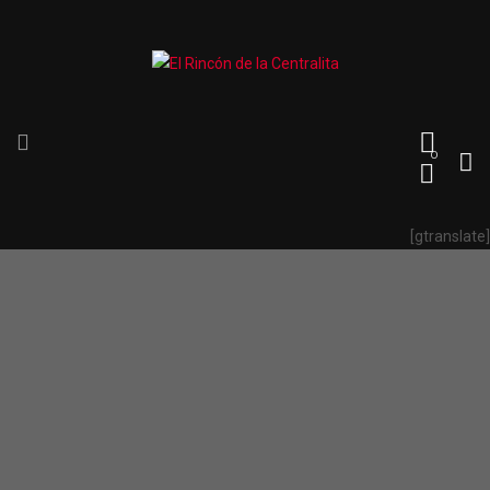
0
[gtranslate]