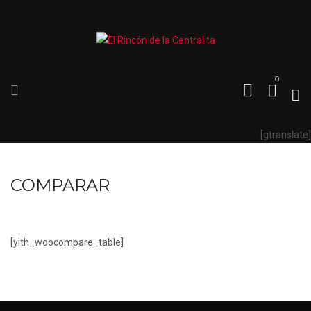
0
[gtranslate]
COMPARAR
[yith_woocompare_table]