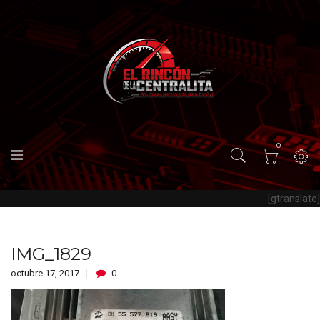
0
[gtranslate]
IMG_1829
octubre 17, 2017
0