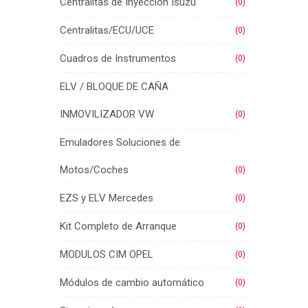
Centralitas de Inyección Isuzu
(0)
Centralitas/ECU/UCE
(0)
Cuadros de Instrumentos
(0)
ELV / BLOQUE DE CAÑA
INMOVILIZADOR VW
(0)
Emuladores Soluciones de
Motos/Coches
(0)
EZS y ELV Mercedes
(0)
Kit Completo de Arranque
(0)
MODULOS CIM OPEL
(0)
Módulos de cambio automático
(0)